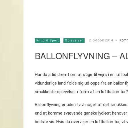
2. oktober 2014
-
Komm
Fritid & Sport
Oplevelser
BALLONFLYVNING – A
Har du altid drømt om at stige til vejrs i en luft
vidunderlige land folde sig ud oppe fra en ballonfl
smukkeste oplevelser i form af en luftballon tur?
Ballonflyvning er uden tvivl noget af det smukkes
end at komme svævende ganske lydløst henover h
bedste vis. Hvis du overvejer en luftballon tur, vil