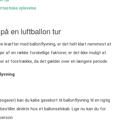
antastiske oplevelse
 en luftballon tur
øve kræfter med ballonflyvning, er det helt klart nemmest at
er af en række forskellige faktorer, er det ikke muligt at
t er at foretrække, da det gælder over en længere periode.
flyvning
aver) kan du købe gavekort til ballonflyvning til en rigtig
 bestiller direkte hos et ballonselskab. Lige nu kan du for
 person.