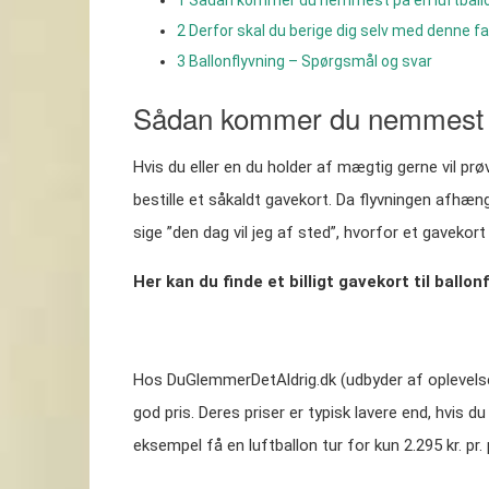
2
Derfor skal du berige dig selv med denne f
3
Ballonflyvning – Spørgsmål og svar
Sådan kommer du nemmest på
Hvis du eller en du holder af mægtig gerne vil pr
bestille et såkaldt gavekort. Da flyvningen afhæng
sige ”den dag vil jeg af sted”, hvorfor et gavekor
Her kan du finde et billigt gavekort til ballon
Hos DuGlemmerDetAldrig.dk (udbyder af oplevelsesg
god pris. Deres priser er typisk lavere end, hvis du
eksempel få en luftballon tur for kun 2.295 kr. pr.