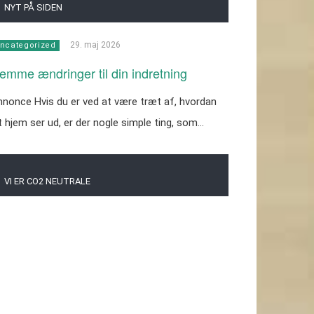
NYT PÅ SIDEN
29. maj 2026
ncategorized
emme ændringer til din indretning
nonce Hvis du er ved at være træt af, hvordan
t hjem ser ud, er der nogle simple ting, som…
VI ER CO2 NEUTRALE