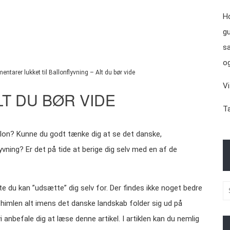
Ho
gu
sa
og
entarer lukket
til Ballonflyvning – Alt du bør vide
Vi
LT DU BØR VIDE
Ta
ballon? Kunne du godt tænke dig at se det danske,
yvning? Er det på tide at berige dig selv med en af de
te du kan ”udsætte” dig selv for. Der findes ikke noget bedre
imlen alt imens det danske landskab folder sig ud på
 vi anbefale dig at læse denne artikel. I artiklen kan du nemlig