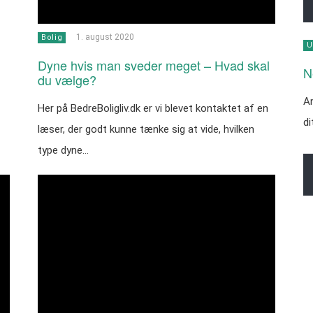
1. august 2020
Bolig
U
Dyne hvis man sveder meget – Hvad skal
N
du vælge?
An
Her på BedreBoligliv.dk er vi blevet kontaktet af en
di
læser, der godt kunne tænke sig at vide, hvilken
type dyne…