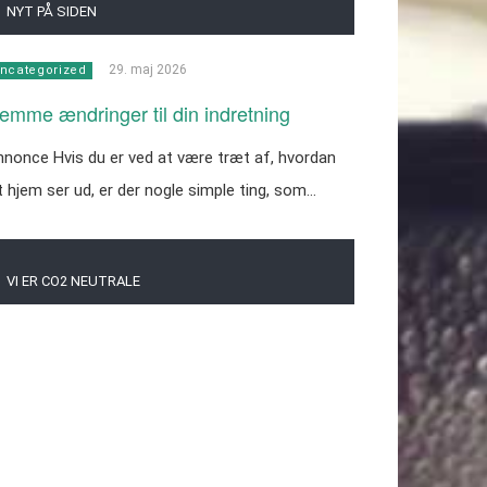
NYT PÅ SIDEN
29. maj 2026
ncategorized
emme ændringer til din indretning
nonce Hvis du er ved at være træt af, hvordan
t hjem ser ud, er der nogle simple ting, som…
VI ER CO2 NEUTRALE