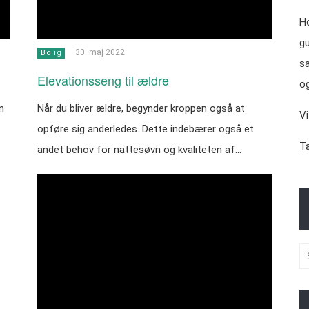
Ho
gu
30. maj 2022
Bolig
sa
Elevationsseng til ældre
og
n
Når du bliver ældre, begynder kroppen også at
Vi
opføre sig anderledes. Dette indebærer også et
Ta
andet behov for nattesøvn og kvaliteten af…