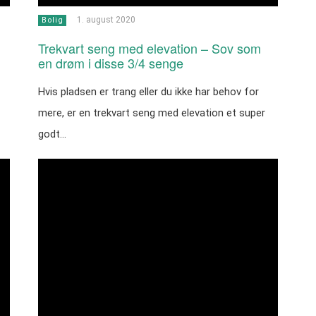
1. august 2020
Bolig
Trekvart seng med elevation – Sov som
en drøm i disse 3/4 senge
Hvis pladsen er trang eller du ikke har behov for
mere, er en trekvart seng med elevation et super
godt…