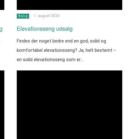
1. august 2020
Bolig
g
Elevationsseng udsalg
g
Findes der noget bedre end en god, solid og
komfortabel elevationsseng? Ja, helt bestemt –
en solid elevationsseng som er…