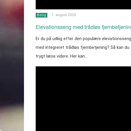
1. august 2020
Bolig
Elevationsseng med trådløs fjernbetjenin
Er du på udkig efter den populære elevationssen
med integreret trådløs fjernbetjening? Så kan du
trygt læse videre. Her kan…