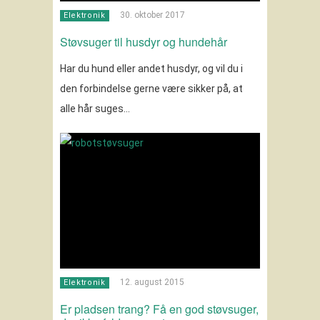
30. oktober 2017
Elektronik
Støvsuger til husdyr og hundehår
Har du hund eller andet husdyr, og vil du i
den forbindelse gerne være sikker på, at
alle hår suges…
12. august 2015
Elektronik
Er pladsen trang? Få en god støvsuger,