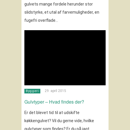
gulvets mange fordele herunder stor
slidstyrke, et utal af farvemuligheder, en
fugefri overflade…
29. april 2015
Byggeri
Gulvtyper – Hvad findes der?
Er det blevet tid til at udskifte
køkkengulvet? Vil du gerne vide, hvilke
gulvtyper som findes? Er du på jagt…