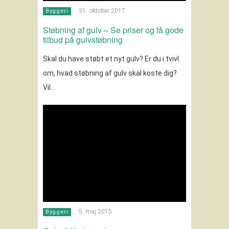
31. oktober 2017
Byggeri
Støbning af gulv – Se priser og få gode
tilbud på gulvstøbning
Skal du have støbt et nyt gulv? Er du i tvivl
om, hvad støbning af gulv skal koste dig?
Vil…
5. maj 2015
Byggeri