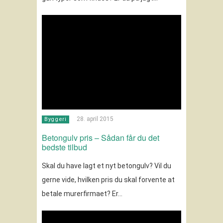
28. april 2015
Byggeri
Betongulv pris – Sådan får du det
bedste tilbud
Skal du have lagt et nyt betongulv? Vil du
gerne vide, hvilken pris du skal forvente at
betale murerfirmaet? Er…