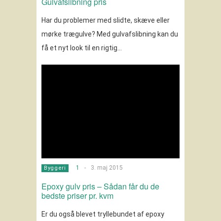
Gulvafslibning pris
Har du problemer med slidte, skæve eller
mørke trægulve? Med gulvafslibning kan du
få et nyt look til en rigtig…
1
-
3. maj 2015
Byggeri
Epoxy gulv pris – Sådan får du de
bedste priser pr. kvm
Er du også blevet tryllebundet af epoxy