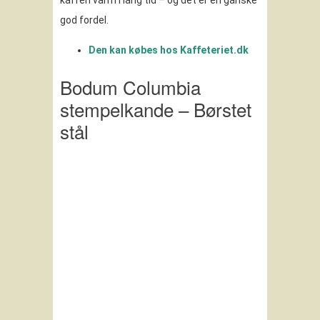
kaffen varm i lang tid – og det er en ganske
god fordel.
Den kan købes hos Kaffeteriet.dk
Bodum Columbia
stempelkande – Børstet
stål