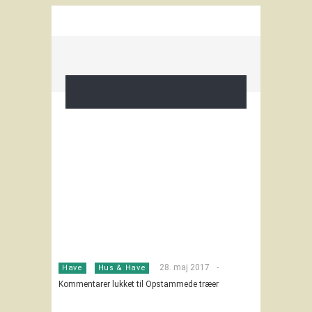
28. maj 2017
-
Have
Hus & Have
Kommentarer lukket
til Opstammede træer