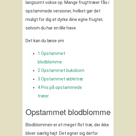
langsomt vokse op. Mange frugttræer fås i
opstammede versioner, hvilket gør det
muligt for dig at dyrke dine egne frugter,
selvom du har en lille have.
Det kan du læse om
1
Opstammet
blodblomme
2
Opstammet buksbom
3
Opstammet æbletræ
4
Pris på opstammede
træer
Opstammet blodblomme
Blodblommen er et meget flot træ, der ikke
bliver særlig højt. Det egner sig derfor