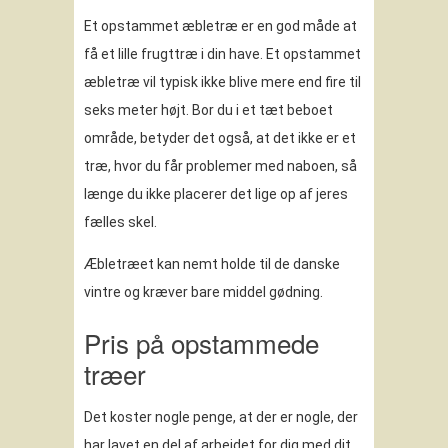
Et opstammet æbletræ er en god måde at
få et lille frugttræ i din have. Et opstammet
æbletræ vil typisk ikke blive mere end fire til
seks meter højt. Bor du i et tæt beboet
område, betyder det også, at det ikke er et
træ, hvor du får problemer med naboen, så
længe du ikke placerer det lige op af jeres
fælles skel.
Æbletræet kan nemt holde til de danske
vintre og kræver bare middel gødning.
Pris på opstammede
træer
Det koster nogle penge, at der er nogle, der
har lavet en del af arbejdet for dig med dit